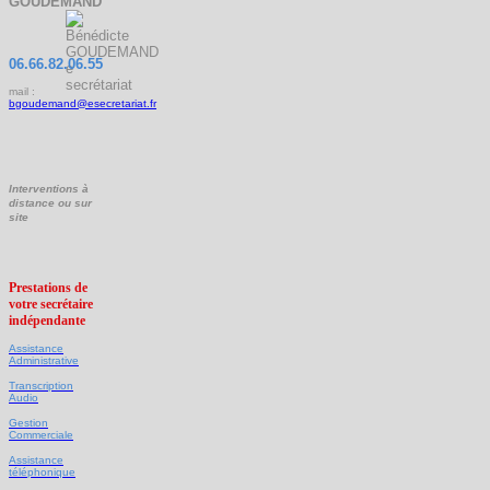
GOUDEMAND
06.66.82.06.55
mail :
bgoudemand@esecretariat.fr
Interventions
à
distance
ou
sur
site
Prestations de
votre secrétaire
indépendante
Assistance
Administrative
Transcription
Audio
Gestion
Commerciale
Assistance
téléphonique