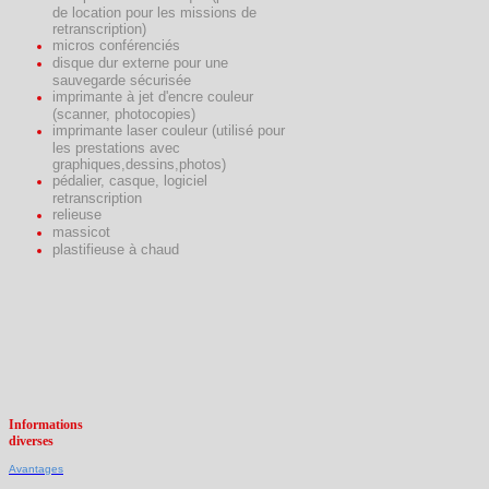
de location pour les missions de
retranscription)
micros conférenciés
disque dur externe pour une
sauvegarde sécurisée
imprimante à jet d'encre couleur
(scanner, photocopies)
imprimante laser couleur (utilisé pour
les prestations avec
graphiques,dessins,photos)
pédalier, casque, logiciel
retranscription
relieuse
massicot
plastifieuse à chaud
Informations
diverses
Avantages