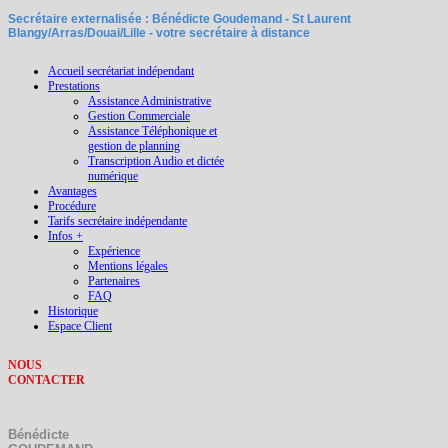
Secrétaire externalisée : Bénédicte Goudemand - St Laurent
Blangy/Arras/Douai/Lille - votre secrétaire à distance
Accueil secrétariat indépendant
Prestations
Assistance Administrative
Gestion Commerciale
Assistance Téléphonique et
gestion de planning
Transcription Audio et dictée
numérique
Avantages
Procédure
Tarifs secrétaire indépendante
Infos +
Expérience
Mentions légales
Partenaires
FAQ
Historique
Espace Client
NOUS
CONTACTER
Bénédicte